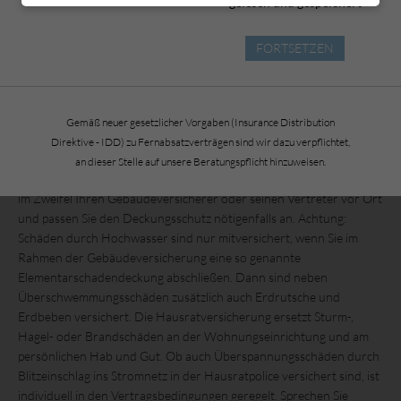
gelesen und gespeichert
finanziell auf der sicheren Seite.
Die Gebäudeversicherung ersetzt Schäden an der Immobilie durch
FORTSETZEN
Sturm ab Windstärke acht, durch Hagel, Blitzschlag oder Brand.
Auch Folgeschäden sind in der Regel mitversichert, wenn
beispielsweise Regenwasser durch das vom Sturm abgedeckte Dach
ins Gebäude eindringt und die Bausubstanz beschädigt. Wichtig ist
Gemäß neuer gesetzlicher Vorgaben (Insurance Distribution
eine ausreichende Deckung, denn der Versicherer kann die Leistung
Direktive - IDD) zu Fernabsatzverträgen sind wir dazu verpflichtet,
im Schadenfall anteilig kürzen, falls die Versicherungssumme nicht
an dieser Stelle auf unsere Beratungspflicht hinzuweisen.
dem tatsächlichen Wert des Gebäudes entspricht. Kontaktieren Sie
im Zweifel Ihren Gebäudeversicherer oder seinen Vertreter vor Ort
und passen Sie den Deckungsschutz nötigenfalls an. Achtung:
Schäden durch Hochwasser sind nur mitversichert, wenn Sie im
Rahmen der Gebäudeversicherung eine so genannte
Elementarschadendeckung abschließen. Dann sind neben
Überschwemmungsschäden zusätzlich auch Erdrutsche und
Erdbeben versichert. Die Hausratversicherung ersetzt Sturm-,
Hagel- oder Brandschäden an der Wohnungseinrichtung und am
persönlichen Hab und Gut. Ob auch Überspannungsschäden durch
Blitzeinschlag ins Stromnetz in der Hausratpolice versichert sind, ist
individuell in den Vertragsbedingungen geregelt. Sprechen Sie