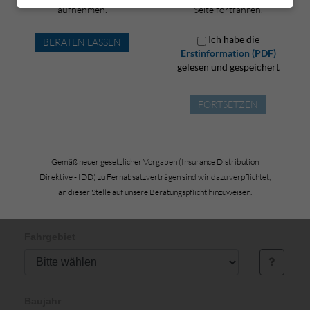
Elektrisch oder Hybrid?
aufnehmen.
Seite fortfahren.
Ich habe die
BERATEN LASSEN
Wohnort Land
Erstinformation (PDF)
gelesen und gespeichert
FORTSETZEN
Nutzen
Gemäß neuer gesetzlicher Vorgaben (Insurance Distribution
Foiler
Direktive - IDD) zu Fernabsatzverträgen sind wir dazu verpflichtet,
an dieser Stelle auf unsere Beratungspflicht hinzuweisen.
Fahrgebiet
Baujahr