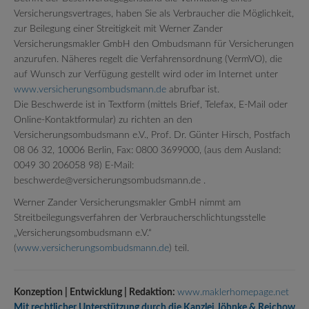
Versicherungsvertrages, haben Sie als Verbraucher die Möglichkeit,
zur Beilegung einer Streitigkeit mit Werner Zander
Versicherungsmakler GmbH den Ombudsmann für Versicherungen
anzurufen. Näheres regelt die Verfahrensordnung (VermVO), die
auf Wunsch zur Verfügung gestellt wird oder im Internet unter
www.versicherungsombudsmann.de
abrufbar ist.
Die Beschwerde ist in Textform (mittels Brief, Telefax, E-Mail oder
Online-Kontaktformular) zu richten an den
Versicherungsombudsmann e.V., Prof. Dr. Günter Hirsch, Postfach
08 06 32, 10006 Berlin, Fax: 0800 3699000, (aus dem Ausland:
0049 30 206058 98) E-Mail:
beschwerde@versicherungsombudsmann.de .
Werner Zander Versicherungsmakler GmbH nimmt am
Streitbeilegungsverfahren der Verbraucherschlichtungsstelle
„Versicherungsombudsmann e.V.“
(
www.versicherungsombudsmann.de
) teil.
Konzeption | Entwicklung | Redaktion:
www.maklerhomepage.net
Mit rechtlicher Unterstützung durch die Kanzlei Jöhnke & Reichow