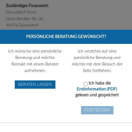
Zuständiges Finanzamt:
Düsseldorf Nord
Hans-Böckler-Str. 36
40476 Düsseldorf
Telefon (Zentrale): 0211 4496-0
PERSÖNLICHE BERATUNG GEWÜNSCHT?
Fax (Zentrale): 0800 10092675105
Ich wünsche eine persönliche
Ich verzichte auf eine
Behörde für die Erlaubnis nach § 34d Abs. 1 Z. 2 GewO:
Beratung und möchte
persönliche Beratung und
IHK Düsseldorf
Kontakt mit einem Berater
möchte mit dem Besuch der
Ernst-Schneider-Platz 1
aufnehmen.
Seite fortfahren.
40212 Düsseldorf
Telefon (Zentrale): 0211 3557-0
Ich habe die
BERATEN LASSEN
Erstinformation (PDF)
Fax (Zentrale): 0211 3557-401
gelesen und gespeichert
Behörde für die Aufsicht nach § 34d Abs. 1 Z. 2 GewO:
FORTSETZEN
DIHK e.V.
Breite Straße 29
10178 Berlin