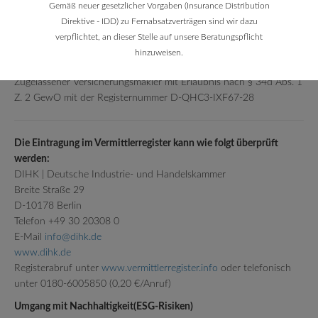
Telefon (Zentrale): 030 20308-0
Gemäß neuer gesetzlicher Vorgaben (Insurance Distribution
Fax (Zentrale): 030 20308-1000
Direktive - IDD) zu Fernabsatzverträgen sind wir dazu
verpflichtet, an dieser Stelle auf unsere Beratungspflicht
hinzuweisen.
Status:
Zugelassener Versicherungsmakler mit Erlaubnis nach § 34d Abs. 1
Z. 2 GewO mit der Registernummer D-QHC3-IXF67-28
Die Eintragung im Vermittlerregister kann wie folgt überprüft
werden:
DIHK | Deutsche Industrie- und Handelskammer
Breite Straße 29
D-10178 Berlin
Telefon +49 30 20308 0
E-Mail
info@dihk.de
www.dihk.de
Registerabruf unter
www.vermittlerregister.info
oder telefonisch
unter 0180-6005850 (0,20 €/Anruf)
Umgang mit Nachhaltigkeit(ESG-Risiken)