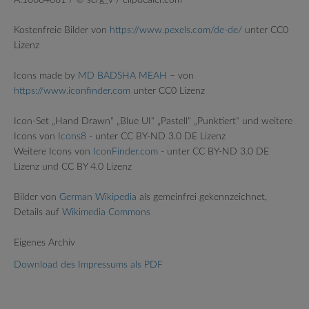
A:10684661 / © serg_v / clipdealer.com
Kostenfreie Bilder von
https://www.pexels.com/de-de/
unter CC0
Lizenz
Icons made by
MD BADSHA MEAH
– von
https://www.iconfinder.com
unter CC0 Lizenz
Icon-Set „Hand Drawn“ „Blue UI“ „Pastell“ „Punktiert“ und weitere
Icons von
Icons8
- unter CC BY-ND 3.0 DE Lizenz
Weitere Icons von
IconFinder.com
- unter CC BY-ND 3.0 DE
Lizenz und CC BY 4.0 Lizenz
Bilder von
German Wikipedia
als gemeinfrei gekennzeichnet,
Details auf
Wikimedia Commons
Eigenes Archiv
Download des Impressums als PDF