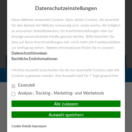
Datenschutzeinstellungen
Diese Website verwendet Cookies. Dazu zählen Cookies, die essentiell
für den Betrieb der Website notwendig sind, sowie solche, die lediglich
zu anonymen Statistikzwecken, für Komforteinstellungen oder zur
Kontakt
Anfahrt
Datenschutz
Impressum
Anzeige personalisierter Inhalte genutzt werden. Bitte beachten Sie,
dass auf Basis Ihrer Einstellungen evtl. nicht mehr alle Funktionalitäten
zur Verfügung stehen. Weitere Informationen finden Sie in unseren
Datenschutzhinweisen
.
Rechtliche Erstinformationen
MAIN MENU
Mit Ihrer Auswahl entscheiden Sie ob nur essentielle Cookies oder alle
PERSÖNLICHE BERATUNG GEWÜNSCHT?
Cookies zugelassen werden. Ihre Auswahl wird für 7 Tage gespeichert.
Zügig zum optimalen Ergebnis
Essenziell
Ich wünsche eine persönliche
Ich verzichte auf eine
Analyse-, Tracking-, Marketing- und Werbetools
Beratung und möchte
persönliche Beratung und
Unsere Tätigkeit steht immer im Auftrag unserer Kunden. Dabei ist
Kontakt mit einem Berater
möchte mit dem Besuch der
Alle zulassen
unsere Vorgehensweise klar strukturiert und transparent für Sie.
aufnehmen.
Seite fortfahren.
Grundlage für unsere Dienstleistung ist ein Maklervertrag bzw.
Auswahl speichern
eine Maklervollmacht. Der Maklervertrag regelt die Grundlagen
Ich habe die
BERATEN LASSEN
unserer Zusammenarbeit mit den Mandanten, insbesondere wird
Cookie-Details
Impressum
Erstinformation (PDF)