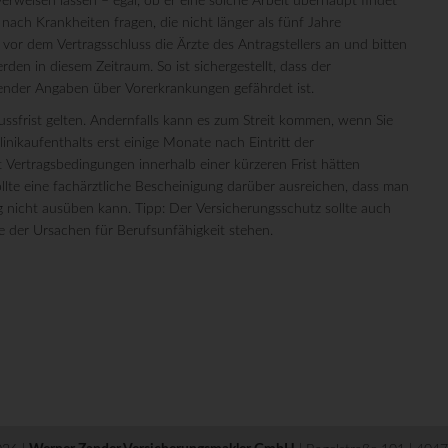
erweisen lassen – egal, ob er eine solche Arbeit überhaupt findet
 nach Krankheiten fragen, die nicht länger als fünf Jahre
 vor dem Vertragsschluss die Ärzte des Antragstellers an und bitten
en in diesem Zeitraum. So ist sichergestellt, dass der
lender Angaben über Vorerkrankungen gefährdet ist.
ussfrist gelten. Andernfalls kann es zum Streit kommen, wenn Sie
inikaufenthalts erst einige Monate nach Eintritt der
t Vertragsbedingungen innerhalb einer kürzeren Frist hätten
llte eine fachärztliche Bescheinigung darüber ausreichen, dass man
 nicht ausüben kann. Tipp: Der Versicherungsschutz sollte auch
e der Ursachen für Berufsunfähigkeit stehen.