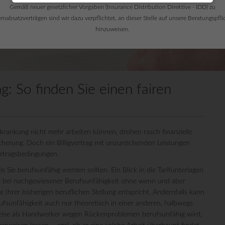
Gemäß neuer gesetzlicher Vorgaben (Insurance Distribution Direktive - IDD) zu
rnabsatzverträgen sind wir dazu verpflichtet, an dieser Stelle auf unsere Beratungspfli
hinzuweisen.
g: So finden Sie einen fairen
rankung nicht mehr arbeiten können, drohen rasch finanzielle
cherung. Doch ein Billigvertrag mit unzureichenden Leistungen
Vertragsbedingungen.
ls Sie berufsunfähig werden sollten. Ein Blick in die Tarifunterlagen
nte bei nachgewiesener Berufsunfähigkeit ohne wenn und aber
e Ihrer bisherigen beruflichen Stellung entspricht. Andernfalls kann
rufsunfähigkeit auch nur theoretisch in einer anderen, halbwegs
lsweise als Handwerker wegen Rückenproblemen berufsunfähig wird,