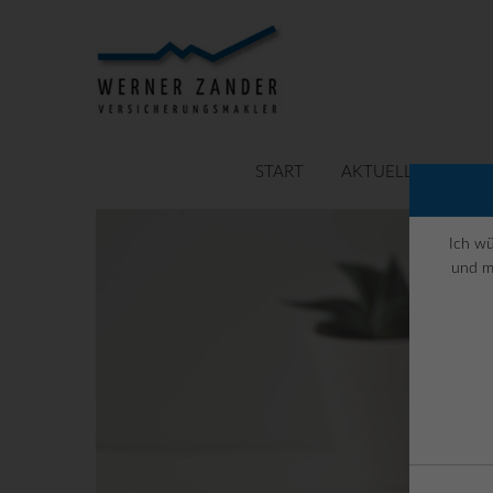
START
AKTUELLES
DA
Ich wü
und m