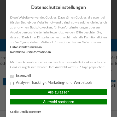
Datenschutzeinstellungen
Diese Website verwendet Cookies. Dazu zählen Cookies, die essentiell
für den Betrieb der Website notwendig sind, sowie solche, die lediglich
zu anonymen Statistikzwecken, für Komforteinstellungen oder zur
Anzeige personalisierter Inhalte genutzt werden. Bitte beachten Sie,
dass auf Basis Ihrer Einstellungen evtl. nicht mehr alle Funktionalitäten
S UNTERNEHMEN
VERSICHERUNGEN
VORSORGE
S
zur Verfügung stehen. Weitere Informationen finden Sie in unseren
PERSÖNLICHE BERATUNG GEWÜNSCHT?
Datenschutzhinweisen
.
Rechtliche Erstinformationen
nsche eine persönliche Beratung
Ich verzichte auf eine persönl
Mit Ihrer Auswahl entscheiden Sie ob nur essentielle Cookies oder alle
öchte Kontakt mit einem Berater
Beratung und möchte mit dem 
Cookies zugelassen werden. Ihre Auswahl wird für 7 Tage gespeichert.
aufnehmen.
der Seite fortfahren.
Essenziell
Ich habe die
Erstinformation
BERATEN LASSEN
Analyse-, Tracking-, Marketing- und Werbetools
gelesen und gespeichert
Alle zulassen
FORTSETZEN
Auswahl speichern
Cookie-Details
Impressum