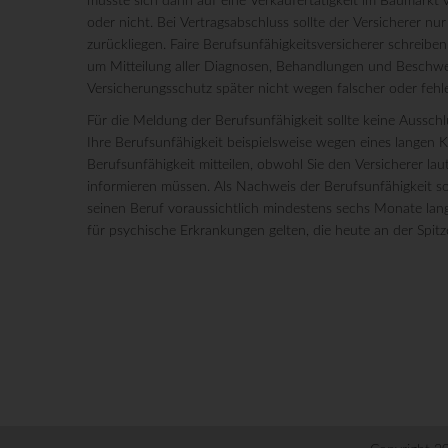
müsste sich dann auf eine Verkäufertätigkeit im Baumarkt v
oder nicht. Bei Vertragsabschluss sollte der Versicherer nur
zurückliegen. Faire Berufsunfähigkeitsversicherer schreiben
um Mitteilung aller Diagnosen, Behandlungen und Beschwerd
Versicherungsschutz später nicht wegen falscher oder feh
Für die Meldung der Berufsunfähigkeit sollte keine Ausschl
Ihre Berufsunfähigkeit beispielsweise wegen eines langen Kl
Berufsunfähigkeit mitteilen, obwohl Sie den Versicherer lau
informieren müssen. Als Nachweis der Berufsunfähigkeit so
seinen Beruf voraussichtlich mindestens sechs Monate lang
für psychische Erkrankungen gelten, die heute an der Spitz