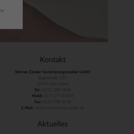
cht
Kontakt
Werner Zander Versicherungsmakler GmbH
Bagelstraße 101
40479 Düsseldorf
Tel.:
0211 788 3636
Mobil:
0171 27 00 876
Fax:
0211 788 3638
E-Mail:
info@versicherungszander.de
Aktuelles