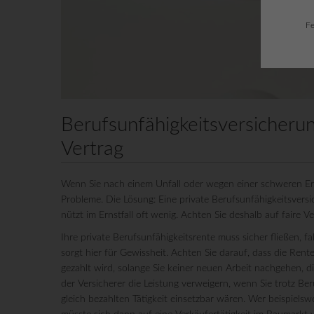
Fe
Berufsunfähigkeitsversicherun
Vertrag
Wenn Sie nach einem Unfall oder wegen einer schweren Erk
Probleme. Die Lösung: Eine private Berufsunfähigkeitsversi
nützt im Ernstfall oft wenig. Achten Sie deshalb auf faire 
Ihre private Berufsunfähigkeitsrente muss sicher fließen, fal
sorgt hier für Gewissheit. Achten Sie darauf, dass die Re
gezahlt wird, solange Sie keiner neuen Arbeit nachgehen, di
der Versicherer die Leistung verweigern, wenn Sie trotz Be
gleich bezahlten Tätigkeit einsetzbar wären. Wer beispie