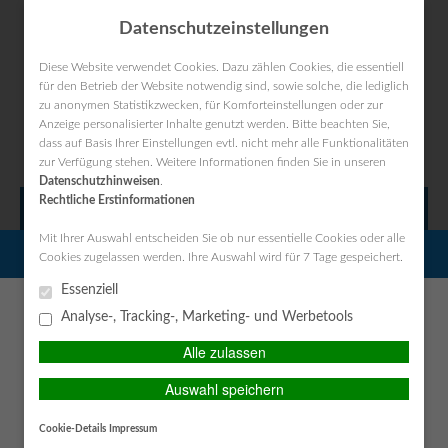
Datenschutzeinstellungen
Diese Website verwendet Cookies. Dazu zählen Cookies, die essentiell
für den Betrieb der Website notwendig sind, sowie solche, die lediglich
zu anonymen Statistikzwecken, für Komforteinstellungen oder zur
Kontakt
Anfahrt
Datenschutz
Impressum
Anzeige personalisierter Inhalte genutzt werden. Bitte beachten Sie,
dass auf Basis Ihrer Einstellungen evtl. nicht mehr alle Funktionalitäten
zur Verfügung stehen. Weitere Informationen finden Sie in unseren
Datenschutzhinweisen
.
Rechtliche Erstinformationen
MAIN MENU
Mit Ihrer Auswahl entscheiden Sie ob nur essentielle Cookies oder alle
PERSÖNLICHE BERATUNG GEWÜNSCHT?
Cookies zugelassen werden. Ihre Auswahl wird für 7 Tage gespeichert.
Versicherungsunternehmen:
Essenziell
Ich wünsche eine persönliche
Ich verzichte auf eine
BaFin veröffentlicht
Analyse-, Tracking-, Marketing- und Werbetools
Beratung und möchte
persönliche Beratung und
Kontakt mit einem Berater
möchte mit dem Besuch der
Alle zulassen
Beschwerdezahlen
aufnehmen.
Seite fortfahren.
Auswahl speichern
Versicherungsunternehmen: BaFin veröffentlicht
Ich habe die
BERATEN LASSEN
Beschwerdezahlen
Cookie-Details
Impressum
Erstinformation (PDF)