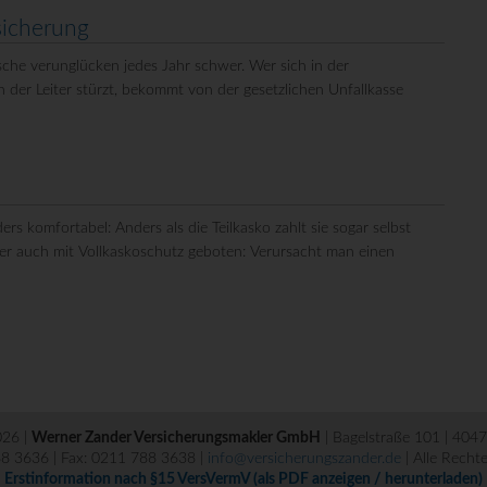
sicherung
che verunglücken jedes Jahr schwer. Wer sich in der
 der Leiter stürzt, bekommt von der gesetzlichen Unfallkasse
s komfortabel: Anders als die Teilkasko zahlt sie sogar selbst
ber auch mit Vollkaskoschutz geboten: Verursacht man einen
026 |
Werner Zander Versicherungsmakler GmbH
| Bagelstraße 101 | 404
88 3636 | Fax: 0211 788 3638 |
info@versicherungszander.de
| Alle Recht
Erstinformation nach §15 VersVermV (als PDF anzeigen / herunterladen)