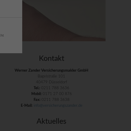
cht
Kontakt
Werner Zander Versicherungsmakler GmbH
Bagelstraße 101
40479 Düsseldorf
Tel.:
0211 788 3636
Mobil:
0171 27 00 876
Fax:
0211 788 3638
E-Mail:
info@versicherungszander.de
Aktuelles