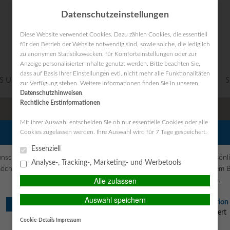
Datenschutzeinstellungen
Diese Website verwendet Cookies. Dazu zählen Cookies, die essentiell
für den Betrieb der Website notwendig sind, sowie solche, die lediglich
zu anonymen Statistikzwecken, für Komforteinstellungen oder zur
Anzeige personalisierter Inhalte genutzt werden. Bitte beachten Sie,
dass auf Basis Ihrer Einstellungen evtl. nicht mehr alle Funktionalitäten
S UNTERNEHMEN
VERSICHERUNGEN
VORSORGE
S
zur Verfügung stehen. Weitere Informationen finden Sie in unseren
Datenschutzhinweisen
.
Rechtliche Erstinformationen
Mit Ihrer Auswahl entscheiden Sie ob nur essentielle Cookies oder alle
PERSÖNLICHE BERATUNG GEWÜNSCHT?
Cookies zugelassen werden. Ihre Auswahl wird für 7 Tage gespeichert.
Essenziell
nsche eine persönliche Beratung
Ich verzichte auf eine persönl
Analyse-, Tracking-, Marketing- und Werbetools
öchte Kontakt mit einem Berater
Beratung und möchte mit dem 
Alle zulassen
aufnehmen.
der Seite fortfahren.
Auswahl speichern
Ich habe die
Erstinformation
BERATEN LASSEN
gelesen und gespeichert
Cookie-Details
Impressum