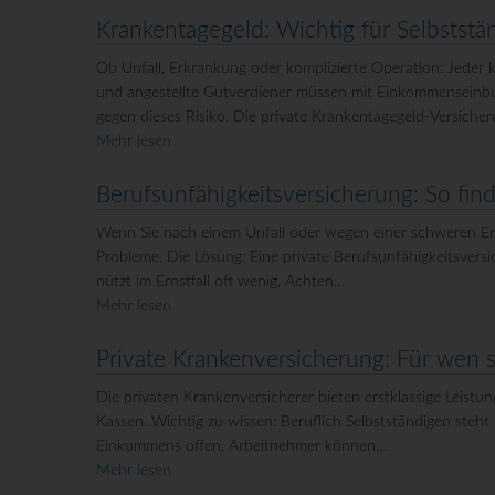
Krankentagegeld: Wichtig für Selbstst
Ob Unfall, Erkrankung oder komplizierte Operation: Jeder ka
und angestellte Gutverdiener müssen mit Einkommenseinb
gegen dieses Risiko. Die private Krankentagegeld-Versiche
Mehr lesen
Berufsunfähigkeitsversicherung: So find
Wenn Sie nach einem Unfall oder wegen einer schweren Erk
Probleme. Die Lösung: Eine private Berufsunfähigkeitsversi
nützt im Ernstfall oft wenig. Achten…
Mehr lesen
Private Krankenversicherung: Für wen s
Die privaten Krankenversicherer bieten erstklassige Leistung
Kassen. Wichtig zu wissen: Beruflich Selbstständigen steh
Einkommens offen, Arbeitnehmer können…
Mehr lesen