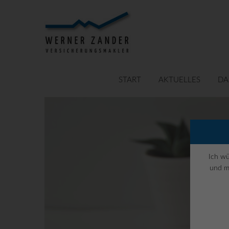
START
AKTUELLES
DA
Ich wü
und m