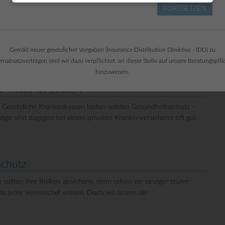
FORTSETZEN
Gemäß neuer gesetzlicher Vorgaben (Insurance Distribution Direktive - IDD) zu
rnabsatzverträgen sind wir dazu verpflichtet, an dieser Stelle auf unsere Beratungspfli
hinzuweisen.
t – was ist besser?
r? Gesetzliche Krankenkassen bieten soliden Gesundheitsschutz –
dige sind dagegen bei einem privaten Krankenversicherer oft gut
ungsschutz
ten ihre Risiken absichern, denn schon ein einziger teurer
ss jeder Vereinschef wissen. Doch wo lauern die