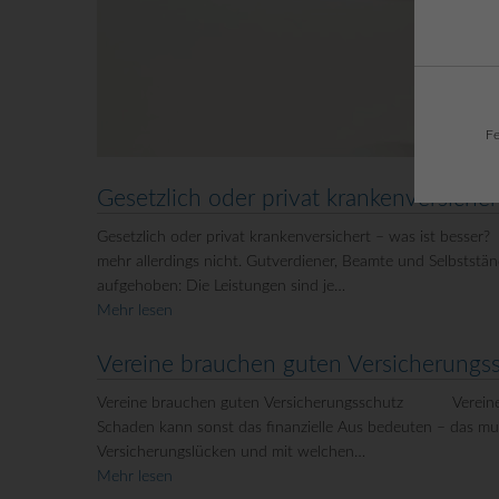
Fe
Gesetzlich oder privat krankenversicher
Gesetzlich oder privat krankenversichert – was ist besse
mehr allerdings nicht. Gutverdiener, Beamte und Selbststän
aufgehoben: Die Leistungen sind je…
Mehr lesen
Vereine brauchen guten Versicher
Vereine brauchen guten Versicherungsschutz Vereine soll
Schaden kann sonst das finanzielle Aus bedeuten – das mu
Versicherungslücken und mit welchen…
Mehr lesen