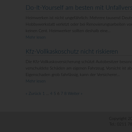
Do-It-Yourself am besten mit Unfallver
Heimwerken ist nicht ungefährlich: Mehrere tausend Deuts
Hobbywerkstatt verletzt oder bei Renovierungsarbeiten von
keinen Cent. Heimwerker sollten deshalb eine…
Mehr lesen
Kfz-Vollkaskoschutz nicht riskieren
Die Kfz-Vollkaskoversicherung schützt Autobesitzer besonder
verschuldete Schäden am eigenen Fahrzeug. Vorsicht ist a
Eigenschaden grob fahrlässig, kann der Versicherer…
Mehr lesen
« Zurück
1
…
4
5
6
7
8
Weiter »
Copyright 2
Tel.: 0211 7