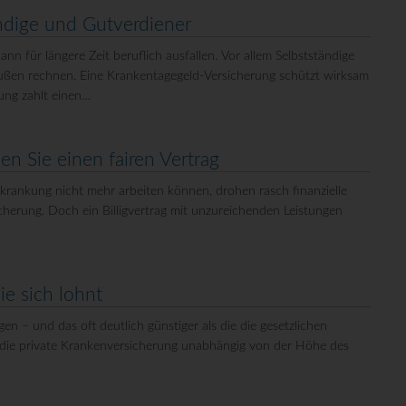
ändige und Gutverdiener
nn für längere Zeit beruflich ausfallen. Vor allem Selbstständige
ußen rechnen. Eine Krankentagegeld-Versicherung schützt wirksam
rung zahlt einen…
en Sie einen fairen Vertrag
rankung nicht mehr arbeiten können, drohen rasch finanzielle
cherung. Doch ein Billigvertrag mit unzureichenden Leistungen
ie sich lohnt
en – und das oft deutlich günstiger als die die gesetzlichen
t die private Krankenversicherung unabhängig von der Höhe des